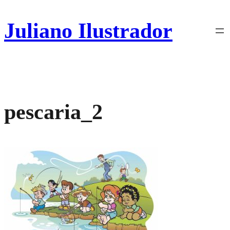
Pular
para
Juliano Ilustrador
o
conteúdo
pescaria_2