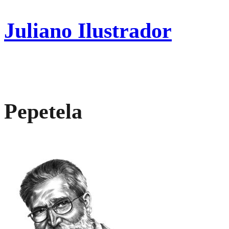
Pular
para
Juliano Ilustrador
o
conteúdo
Pepetela