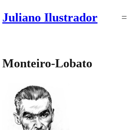
Pular
para
Juliano Ilustrador
o
conteúdo
Monteiro-Lobato