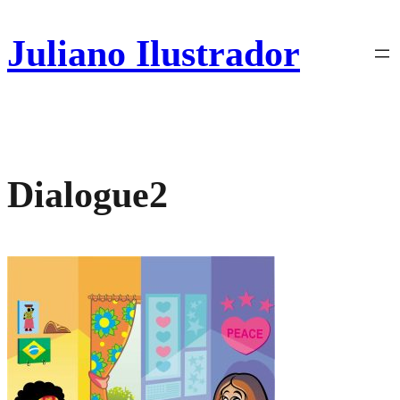
Pular
para
Juliano Ilustrador
o
conteúdo
Dialogue2