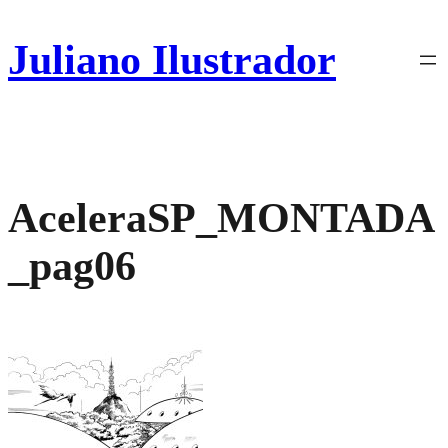
Pular
para
Juliano Ilustrador
o
conteúdo
AceleraSP_MONTADA
_pag06